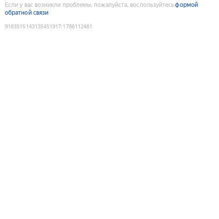
Если у вас возникли проблемы, пожалуйста, воспользуйтесь
формой
обратной связи
9183515143135451917
:
1786112481