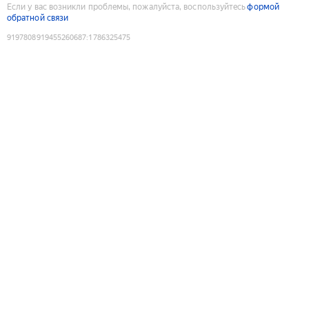
Если у вас возникли проблемы, пожалуйста, воспользуйтесь
формой
обратной связи
9197808919455260687
:
1786325475