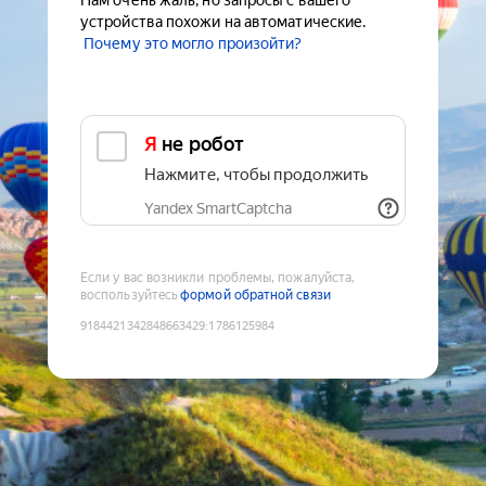
Нам очень жаль, но запросы с вашего
устройства похожи на автоматические.
Почему это могло произойти?
Я не робот
Нажмите, чтобы продолжить
Yandex SmartCaptcha
Если у вас возникли проблемы, пожалуйста,
воспользуйтесь
формой обратной связи
9184421342848663429
:
1786125984