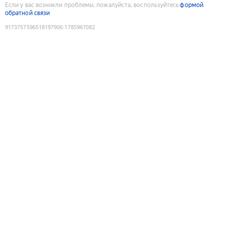
Если у вас возникли проблемы, пожалуйста, воспользуйтесь
формой
обратной связи
9173757596518197906
:
1785967082