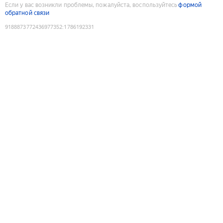
Если у вас возникли проблемы, пожалуйста, воспользуйтесь
формой
обратной связи
9188873772436977352
:
1786192331