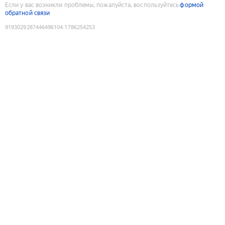
Если у вас возникли проблемы, пожалуйста, воспользуйтесь
формой
обратной связи
9193029287446496104
:
1786254253