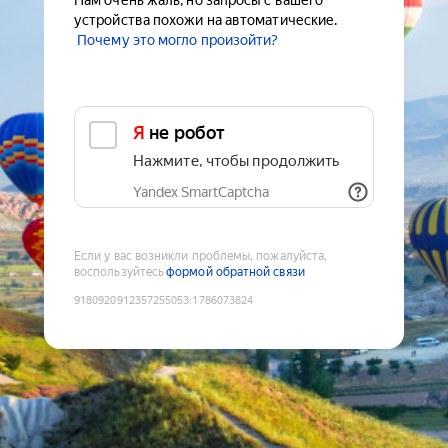
Нам очень жаль, но запросы с вашего
устройства похожи на автоматические.
Почему это могло произойти?
Я не робот
Нажмите, чтобы продолжить
Yandex SmartCaptcha
Если у вас возникли проблемы, пожалуйста,
воспользуйтесь
формой обратной связи
9180920912357255053
:
1786073824