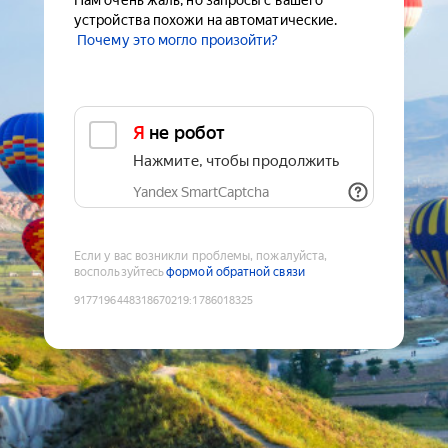
Нам очень жаль, но запросы с вашего
устройства похожи на автоматические.
Почему это могло произойти?
Я не робот
Нажмите, чтобы продолжить
Yandex SmartCaptcha
Если у вас возникли проблемы, пожалуйста,
воспользуйтесь
формой обратной связи
9177196448318670219
:
1786018325