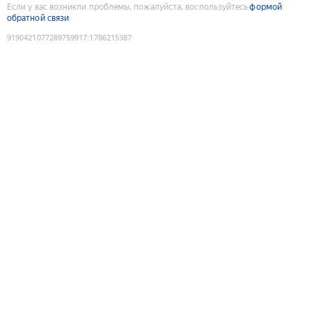
Если у вас возникли проблемы, пожалуйста, воспользуйтесь
формой
обратной связи
9190421077289759917
:
1786215387