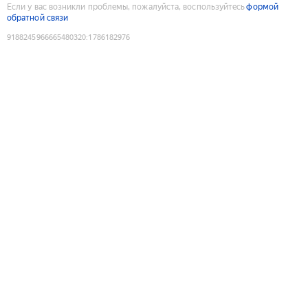
Если у вас возникли проблемы, пожалуйста, воспользуйтесь
формой
обратной связи
9188245966665480320
:
1786182976