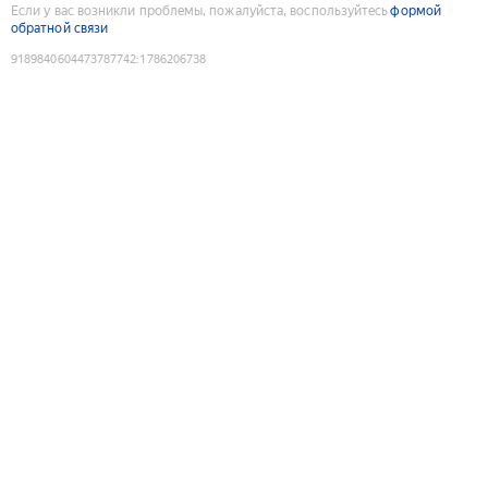
Если у вас возникли проблемы, пожалуйста, воспользуйтесь
формой
обратной связи
9189840604473787742
:
1786206738