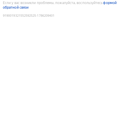
Если у вас возникли проблемы, пожалуйста, воспользуйтесь
формой
обратной связи
9190019321552592525
:
1786209401