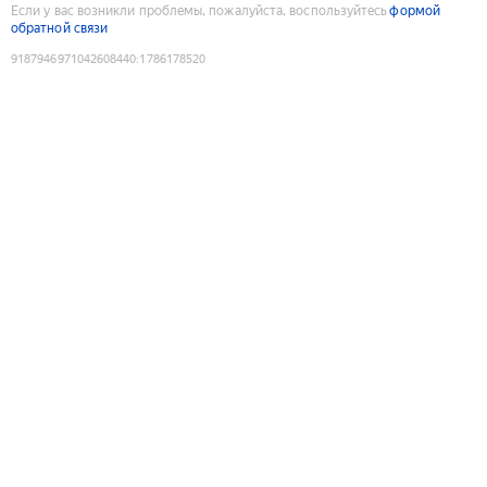
Если у вас возникли проблемы, пожалуйста, воспользуйтесь
формой
обратной связи
9187946971042608440
:
1786178520