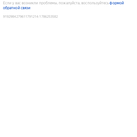
Если у вас возникли проблемы, пожалуйста, воспользуйтесь
формой
обратной связи
9192984279611791214
:
1786253582