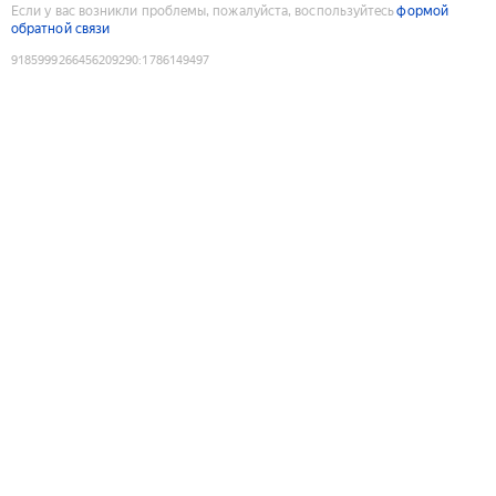
Если у вас возникли проблемы, пожалуйста, воспользуйтесь
формой
обратной связи
9185999266456209290
:
1786149497