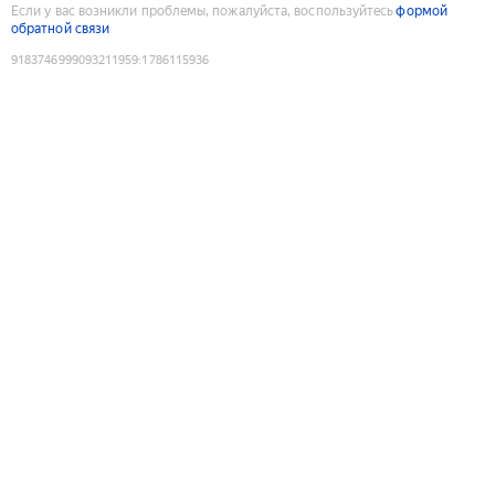
Если у вас возникли проблемы, пожалуйста, воспользуйтесь
формой
обратной связи
9183746999093211959
:
1786115936