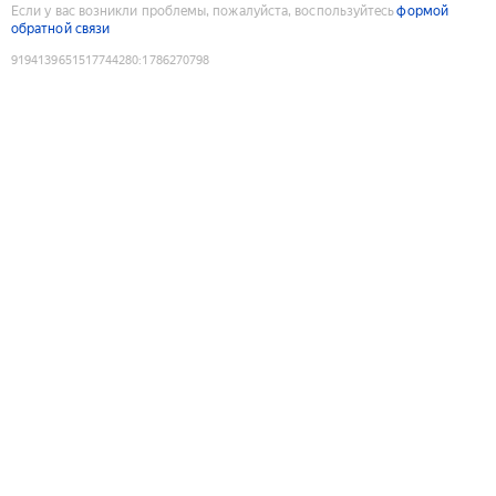
Если у вас возникли проблемы, пожалуйста, воспользуйтесь
формой
обратной связи
9194139651517744280
:
1786270798