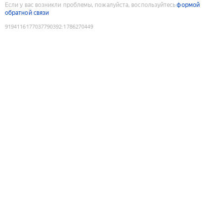
Если у вас возникли проблемы, пожалуйста, воспользуйтесь
формой
обратной связи
9194116177037790392
:
1786270449