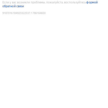
Если у вас возникли проблемы, пожалуйста, воспользуйтесь
формой
обратной связи
9187016184923322537
:
1786164650