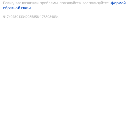
Если у вас возникли проблемы, пожалуйста, воспользуйтесь
формой
обратной связи
9174948913342235858
:
1785984834