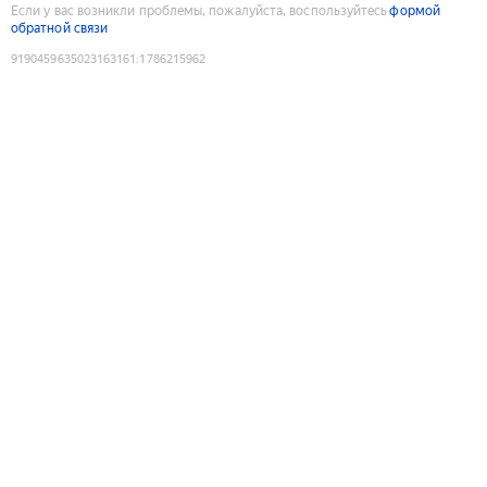
Если у вас возникли проблемы, пожалуйста, воспользуйтесь
формой
обратной связи
9190459635023163161
:
1786215962