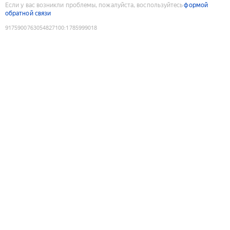
Если у вас возникли проблемы, пожалуйста, воспользуйтесь
формой
обратной связи
9175900763054827100
:
1785999018