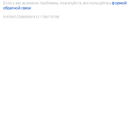
Если у вас возникли проблемы, пожалуйста, воспользуйтесь
формой
обратной связи
9187697276809391412
:
1786174799