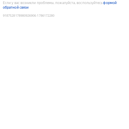
Если у вас возникли проблемы, пожалуйста, воспользуйтесь
формой
обратной связи
9187528178980926906
:
1786172280