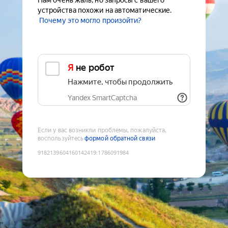
Нам очень жаль, но запросы с вашего
устройства похожи на автоматические.
Почему это могло произойти?
Я не робот
Нажмите, чтобы продолжить
Yandex SmartCaptcha
Если у вас возникли проблемы, пожалуйста,
воспользуйтесь
формой обратной связи
9182139604160142419
:
1786091984