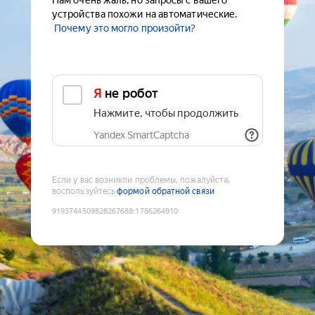
Нам очень жаль, но запросы с вашего
устройства похожи на автоматические.
Почему это могло произойти?
Я не робот
Нажмите, чтобы продолжить
Yandex SmartCaptcha
Если у вас возникли проблемы, пожалуйста,
воспользуйтесь
формой обратной связи
9193744509828267688
:
1786264910