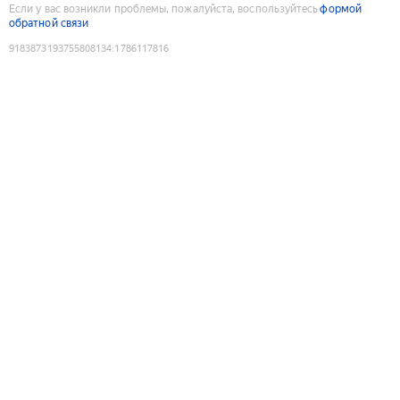
Если у вас возникли проблемы, пожалуйста, воспользуйтесь
формой
обратной связи
9183873193755808134
:
1786117816