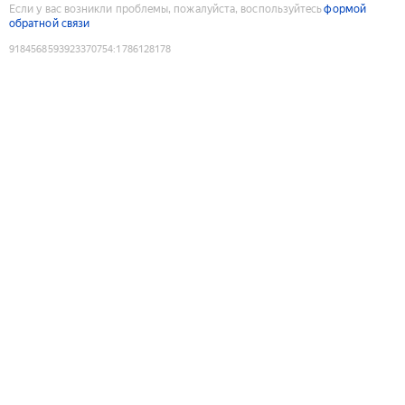
Если у вас возникли проблемы, пожалуйста, воспользуйтесь
формой
обратной связи
9184568593923370754
:
1786128178