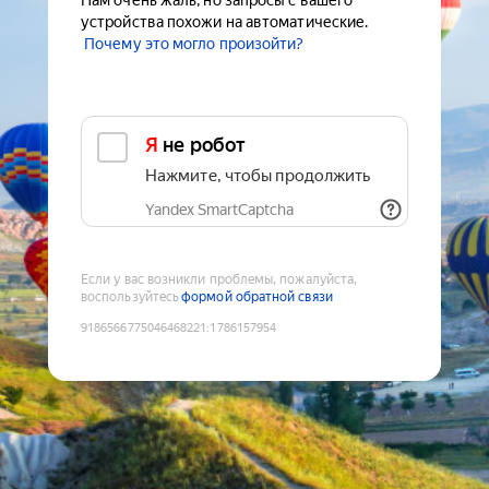
Нам очень жаль, но запросы с вашего
устройства похожи на автоматические.
Почему это могло произойти?
Я не робот
Нажмите, чтобы продолжить
Yandex SmartCaptcha
Если у вас возникли проблемы, пожалуйста,
воспользуйтесь
формой обратной связи
9186566775046468221
:
1786157954