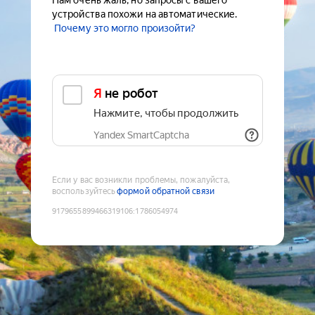
Нам очень жаль, но запросы с вашего
устройства похожи на автоматические.
Почему это могло произойти?
Я не робот
Нажмите, чтобы продолжить
Yandex SmartCaptcha
Если у вас возникли проблемы, пожалуйста,
воспользуйтесь
формой обратной связи
9179655899466319106
:
1786054974