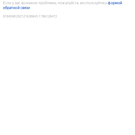
Если у вас возникли проблемы, пожалуйста, воспользуйтесь
формой
обратной связи
9184588292121638843
:
1786128472