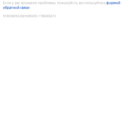
Если у вас возникли проблемы, пожалуйста, воспользуйтесь
формой
обратной связи
9180369922681680435
:
1786065613