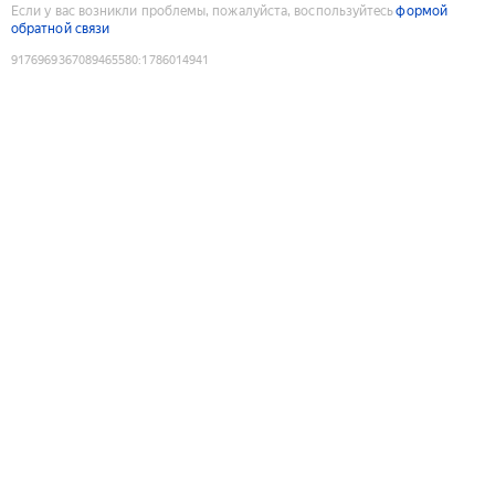
Если у вас возникли проблемы, пожалуйста, воспользуйтесь
формой
обратной связи
9176969367089465580
:
1786014941