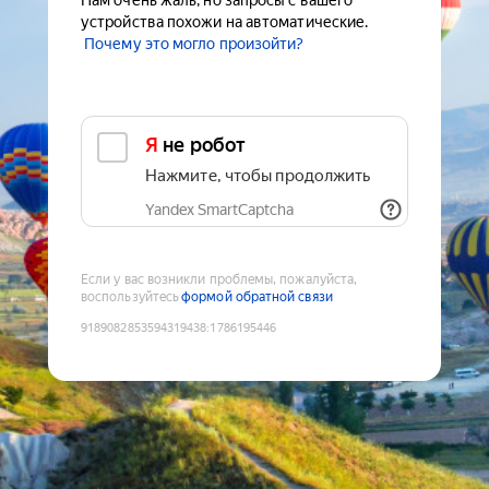
Нам очень жаль, но запросы с вашего
устройства похожи на автоматические.
Почему это могло произойти?
Я не робот
Нажмите, чтобы продолжить
Yandex SmartCaptcha
Если у вас возникли проблемы, пожалуйста,
воспользуйтесь
формой обратной связи
9189082853594319438
:
1786195446