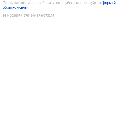
Если у вас возникли проблемы, пожалуйста, воспользуйтесь
формой
обратной связи
9194303867915764206
:
1786273245