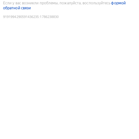
Если у вас возникли проблемы, пожалуйста, воспользуйтесь
формой
обратной связи
9191994290591436235
:
1786238830