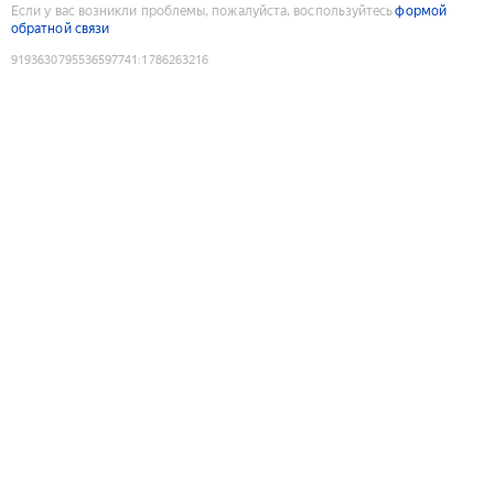
Если у вас возникли проблемы, пожалуйста, воспользуйтесь
формой
обратной связи
9193630795536597741
:
1786263216