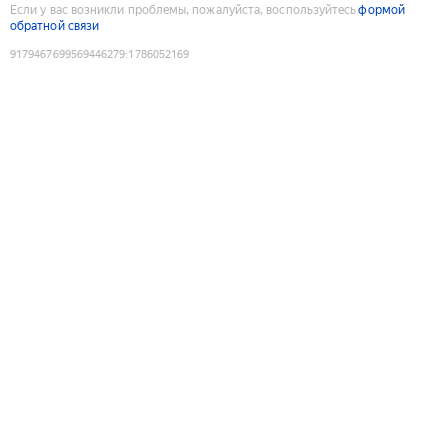
Если у вас возникли проблемы, пожалуйста, воспользуйтесь
формой
обратной связи
9179467699569446279
:
1786052169