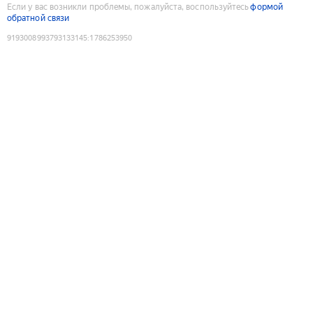
Если у вас возникли проблемы, пожалуйста, воспользуйтесь
формой
обратной связи
9193008993793133145
:
1786253950