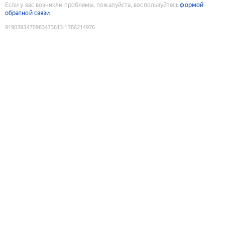
Если у вас возникли проблемы, пожалуйста, воспользуйтесь
формой
обратной связи
9190393470983473613
:
1786214976