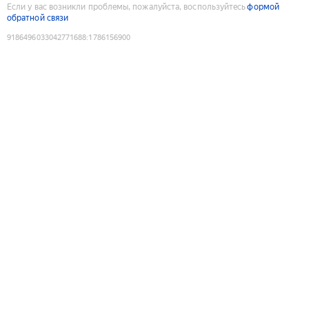
Если у вас возникли проблемы, пожалуйста, воспользуйтесь
формой
обратной связи
9186496033042771688
:
1786156900