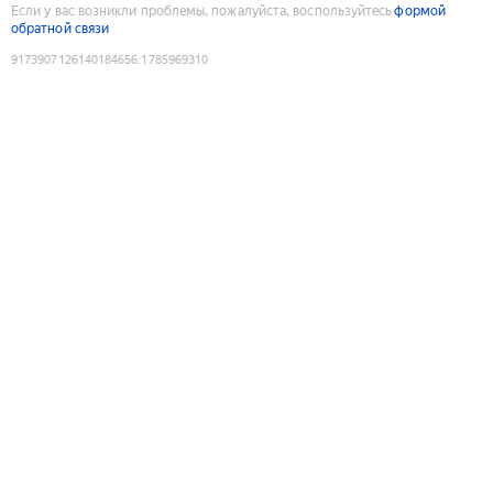
Если у вас возникли проблемы, пожалуйста, воспользуйтесь
формой
обратной связи
9173907126140184656
:
1785969310