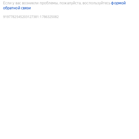
Если у вас возникли проблемы, пожалуйста, воспользуйтесь
формой
обратной связи
9197782545203127381
:
1786325082