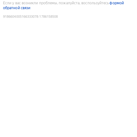
Если у вас возникли проблемы, пожалуйста, воспользуйтесь
формой
обратной связи
9186604005166333078
:
1786158508