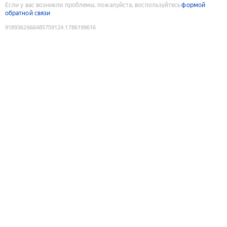
Если у вас возникли проблемы, пожалуйста, воспользуйтесь
формой
обратной связи
9189362666485759124
:
1786199616