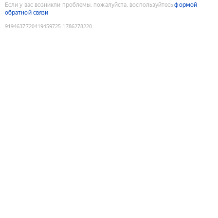
Если у вас возникли проблемы, пожалуйста, воспользуйтесь
формой
обратной связи
9194637720419459725
:
1786278220