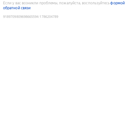
Если у вас возникли проблемы, пожалуйста, воспользуйтесь
формой
обратной связи
9189709809698665594
:
1786204789