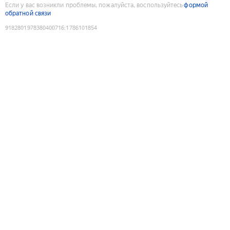
Если у вас возникли проблемы, пожалуйста, воспользуйтесь
формой
обратной связи
9182801978380400716
:
1786101854