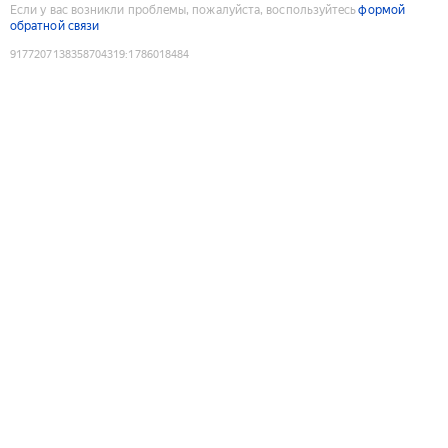
Если у вас возникли проблемы, пожалуйста, воспользуйтесь
формой
обратной связи
9177207138358704319
:
1786018484