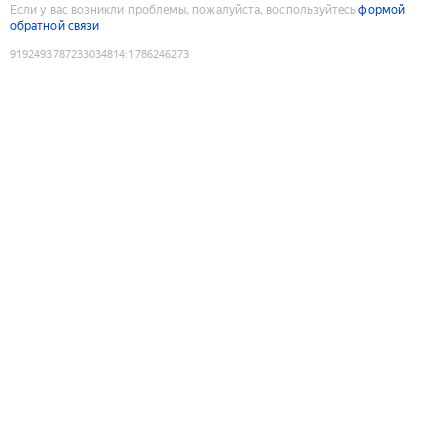
Если у вас возникли проблемы, пожалуйста, воспользуйтесь
формой
обратной связи
9192493787233034814
:
1786246273